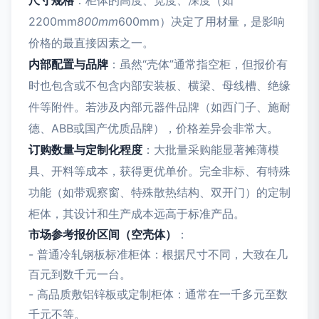
2200mm
800mm
600mm）决定了用材量，是影响
价格的最直接因素之一。
内部配置与品牌
：虽然“壳体”通常指空柜，但报价有
时也包含或不包含内部安装板、横梁、母线槽、绝缘
件等附件。若涉及内部元器件品牌（如西门子、施耐
德、ABB或国产优质品牌），价格差异会非常大。
订购数量与定制化程度
：大批量采购能显著摊薄模
具、开料等成本，获得更优单价。完全非标、有特殊
功能（如带观察窗、特殊散热结构、双开门）的定制
柜体，其设计和生产成本远高于标准产品。
市场参考报价区间（空壳体）
：
- 普通冷轧钢板标准柜体：根据尺寸不同，大致在几
百元到数千元一台。
- 高品质敷铝锌板或定制柜体：通常在一千多元至数
千元不等。